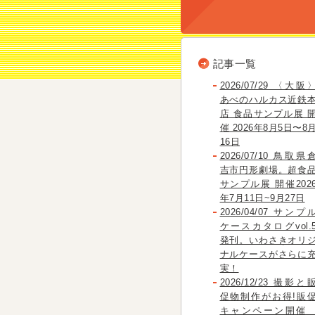
記事一覧
2026/07/29 〈大阪
あべのハルカス近鉄
店 食品サンプル展 
催 2026年8月5日〜8
16日
2026/07/10 鳥取県
吉市円形劇場。超食
サンプル展 開催202
年7月11日~9月27日
2026/04/07 サンプ
ケースカタログvol.
発刊。いわさきオリ
ナルケースがさらに
実！
2026/12/23 撮影と
促物制作がお得!販
キャンペーン開