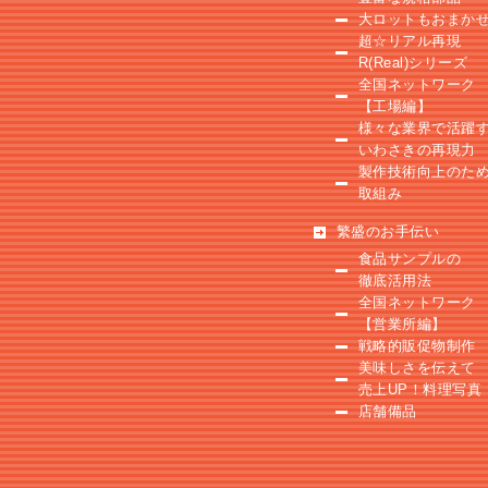
大ロットもおまか
超☆リアル再現
R(Real)シリーズ
全国ネットワーク
【工場編】
様々な業界で活躍
いわさきの再現力
製作技術向上のた
取組み
繁盛のお手伝い
食品サンプルの
徹底活用法
全国ネットワーク
【営業所編】
戦略的販促物制作
美味しさを伝えて
売上UP！料理写真
店舗備品