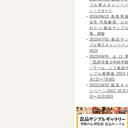
プル導入キャンペ
ン！スタート
2024/06/22 鳥取県
吉市 円形劇場「お
わりっ¡食品サンプ
展」開催
2023/07/01 食品サ
プル導入キャンペー
2023
2023/04/01 山口
「防府市青少年科学
ソラール」にて食品
ンプル展開催 2023 
月1日〜7月9日
2022/10/03 販促キ
ンペーン2022 10月
日〜12月28日